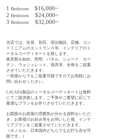
1
$16,000~
Bedroom
2
$24,000~
Bedroom
3
$32,000~
Bedroom
当店では、住居、別荘、宿泊施設、店舗、コン
ドミニアムのエントランス等、インテリアのト
ータルコーディネートを致します。
家具類を始め、照明、パネル、シェード、カー
テン、ウォシュレット、寝具
等、全体をご提案
させていただきます。
一部屋からでもご提案可能ですのでお気軽にお
問い合わせください。
LALANA製品のトータルコーディネートは無料
にてご提供致します。ご予算やご要望に応じて
最適なプランをお作りさせていただきます。
お図面やお部屋の雰囲気が分かる資料をいただ
き、お客様のお好み等をお伺いした後、インテ
リアプランをご提案させていただきます。​
（ホノルル、日本国内どちらでもお打ち合せ可
能です。）