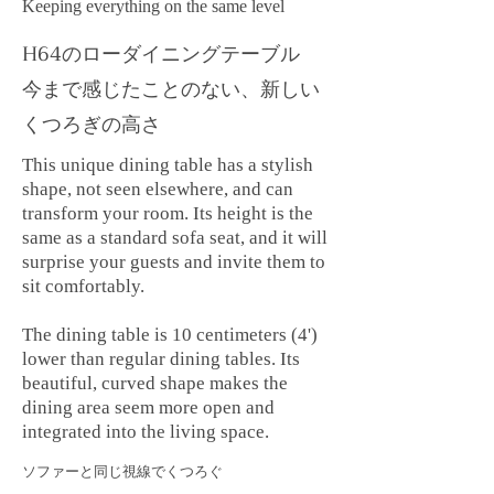
Keeping everything on the same level
H64のローダイニングテーブル
​今まで感じたことのない、新しい
くつろぎの高さ
This unique dining table has a stylish
shape, not seen elsewhere, and can
transform your room. Its height is the
same as a standard sofa seat, and it will
surprise your guests and invite them to
sit comfortably.
The dining table is 10 centimeters (4')
lower than regular dining tables. Its
beautiful, curved shape makes the
dining area seem more open and
integrated into the living space.
ソファーと同じ視線でくつろぐ