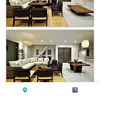
■42 SIZE □42" H26" /□100 H.64 /４人用