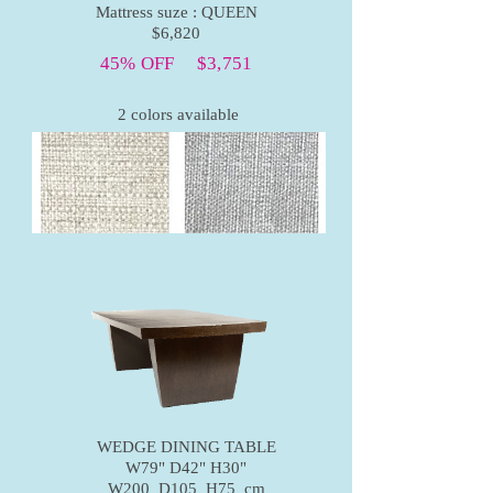
Mattress suze : QUEEN
$6,820
45% OFF $3,751
2 colors available
WEDGE DINING TABLE
W79" D42" H30"
W200 D105 H75 cm