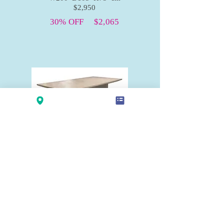
$2,950
30% OFF $2,065
JING DINING TABLE
W79" D40" H30"
W200 D100 H76 cm
$2,950
Floor Model
50% OFF $1,475